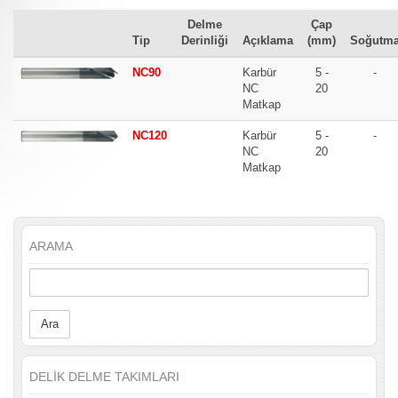
Delme
Çap
Tip
Derinliği
Açıklama
(mm)
Soğutm
NC90
Karbür
5 -
-
NC
20
Matkap
NC120
Karbür
5 -
-
NC
20
Matkap
ARAMA
Ara
DELİK DELME TAKIMLARI