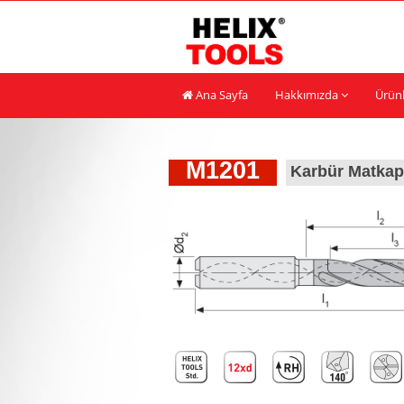
Ana Sayfa
Hakkımızda
Ürün
M1201
Karbür Matkap,