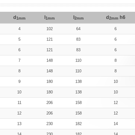
d
l
l
d
h6
1mm
1mm
2mm
2mm
4
102
64
6
5
121
83
6
6
121
83
6
7
148
110
8
8
148
110
8
9
180
138
10
10
180
138
10
11
206
158
12
12
206
158
12
13
230
182
14
14
230
182
14