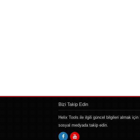
Bizi Takip Edin
Helix Tools ile ilgili güncel bilgileri almak için 
sosyal medyada takip edin.