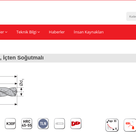
ler
Teknik Bilgi
Haberler
İnsan Kaynakları
 İçten Soğutmalı